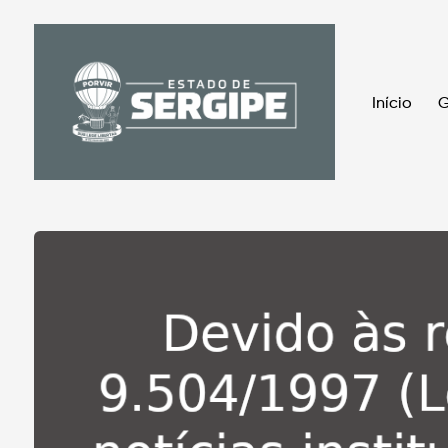
Início
G